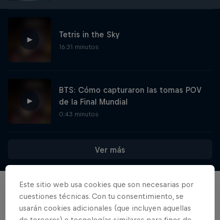
Tetris in the Sky
16:31 minutos
BTS: Cómo capturaron las tomas POV
de la Final Mundial
0:43 minutos
Ver más
SCREENLAND
Explorando el futuro de los videojuegos
Este sitio web usa cookies que son necesarias por
Películas y Shows
1 Temporada · 9 episodios
cuestiones técnicas. Con tu consentimiento, se
usarán cookies adicionales (que incluyen aquellas
VIDEOJUEGOS
de terceros) o tecnologías similares para fines de