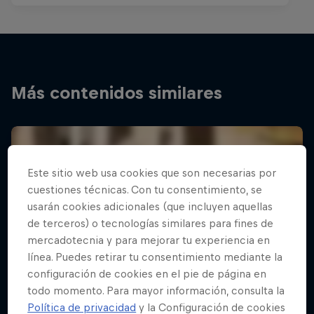
Más contenidos similares
Este sitio web usa cookies que son necesarias por
cuestiones técnicas. Con tu consentimiento, se
usarán cookies adicionales (que incluyen aquellas
de terceros) o tecnologías similares para fines de
mercadotecnia y para mejorar tu experiencia en
línea. Puedes retirar tu consentimiento mediante la
configuración de cookies en el pie de página en
todo momento. Para mayor información, consulta la
Política de privacidad
y la Configuración de cookies