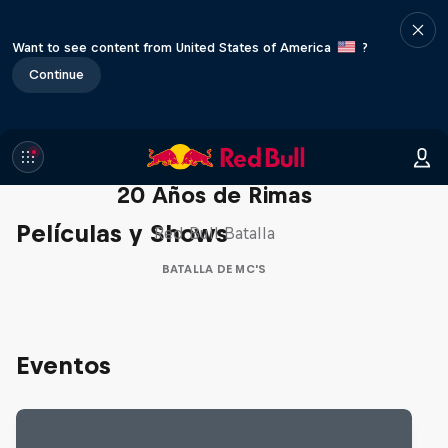
Want to see content from United States of America
?
Continue
Red Bull Batalla Nueva Historia:
20 Años de Rimas
Películas y Shows
Red Bull Batalla
BATALLA DE MC'S
Eventos