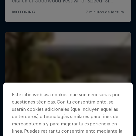
Este sitio web usa cookies que son necesarias por
cuestiones técnicas. Con tu consentimiento, se
usarán cookies adicionales (que incluyen aquellas
de terceros) o tecnologías similares para fines de
mercadotecnia y para mejorar tu experiencia en
línea. Puedes retirar tu consentimiento mediante la