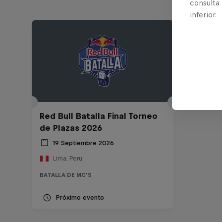
consulta
inferior.
Red Bull Batalla Final Torneo
de Plazas 2026
19 Septiembre 2026
Lima, Peru
BATALLA DE MC'S
Próximo evento