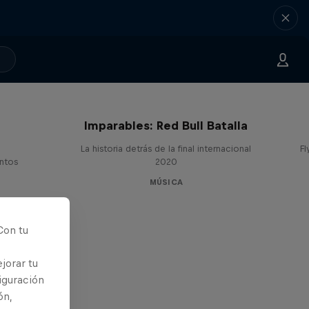
Imparables: Red Bull Batalla
La historia detrás de la final internacional
Fl
entos
2020
MÚSICA
Con tu
jorar tu
iguración
ón,