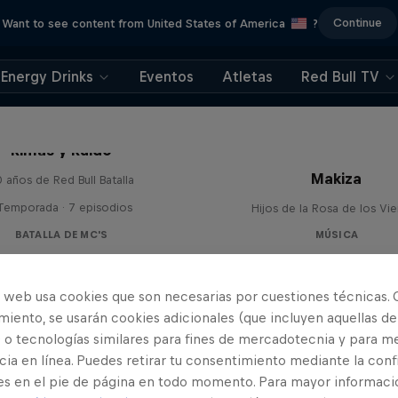
Continue
Want to see content from United States of America
?
Energy Drinks
Eventos
Atletas
Red Bull TV
Rimas y Ruido
Makiza
 años de Red Bull Batalla
 Temporada · 7 episodios
Hijos de la Rosa de los Vi
BATALLA DE MC'S
MÚSICA
o web usa cookies que son necesarias por cuestiones técnicas. 
iento, se usarán cookies adicionales (que incluyen aquellas de
 o tecnologías similares para fines de mercadotecnia y para me
ia en línea. Puedes retirar tu consentimiento mediante la conf
es en el pie de página en todo momento. Para mayor informaci