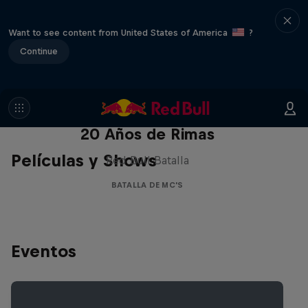
Want to see content from United States of America
?
Continue
Red Bull Batalla Nueva Historia:
20 Años de Rimas
Películas y Shows
Red Bull Batalla
BATALLA DE MC'S
Eventos