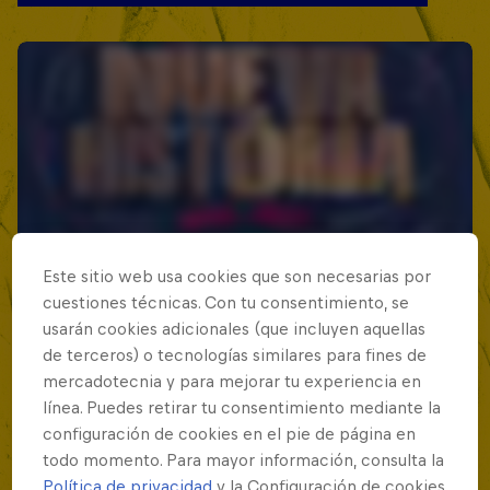
Este sitio web usa cookies que son necesarias por
cuestiones técnicas. Con tu consentimiento, se
usarán cookies adicionales (que incluyen aquellas
de terceros) o tecnologías similares para fines de
mercadotecnia y para mejorar tu experiencia en
línea. Puedes retirar tu consentimiento mediante la
configuración de cookies en el pie de página en
todo momento. Para mayor información, consulta la
Política de privacidad
y la Configuración de cookies