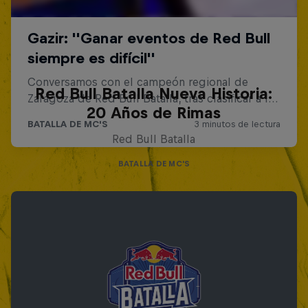
Red Bull Batalla Nueva Historia:
20 Años de Rimas
Red Bull Batalla
BATALLA DE MC'S