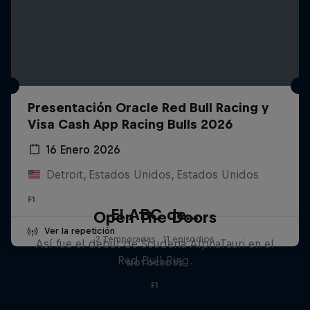
Presentación Oracle Red Bull Racing y
Visa Cash App Racing Bulls 2026
16 Enero 2026
Detroit, Estados Unidos, Estados Unidos
F1
El ABC de...
Open The Doors
Ver la repetición
2 Temporadas · 11 episodios
Así fue el debut de Scuderia AlphaTauri en el
Red Bull Ring.
MOTOCROSS
F1