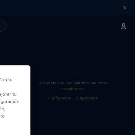
For Reals
Con tu
Los atletas de Red Bull afrontan retos
asombrosos
jorar tu
1 Temporada · 10 episodios
iguración
ón,
rte