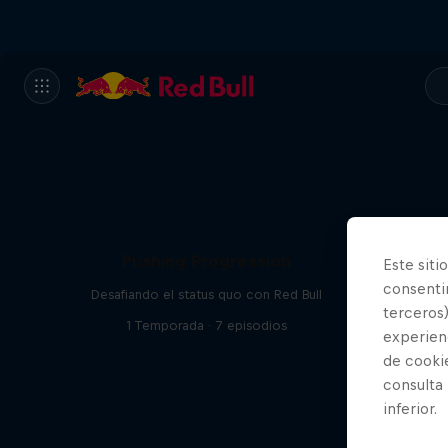
Pushing Progression
Este siti
consentim
Desafiando el status quo con Red Bull
terceros)
1 Temporada · 7 episodios
experienc
de cooki
consulta
inferior.