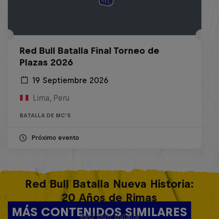
Red Bull Batalla Final Torneo de
Plazas 2026
19 Septiembre 2026
Lima, Peru
BATALLA DE MC'S
Próximo evento
Red Bull Batalla Nueva Historia:
20 Años de Rimas
MÁS CONTENIDOS SIMILARES
Red Bull Batalla