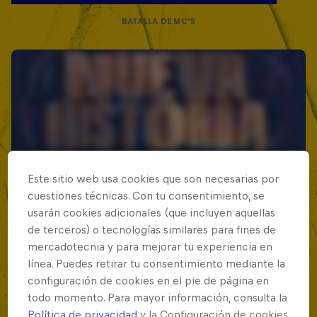
BATALLA DE MC'S
Este sitio web usa cookies que son necesarias por
cuestiones técnicas. Con tu consentimiento, se
usarán cookies adicionales (que incluyen aquellas
de terceros) o tecnologías similares para fines de
mercadotecnia y para mejorar tu experiencia en
línea. Puedes retirar tu consentimiento mediante la
configuración de cookies en el pie de página en
todo momento. Para mayor información, consulta la
Política de privacidad
y la Configuración de cookies