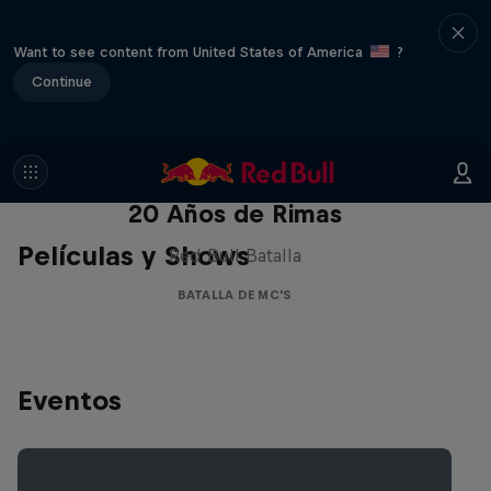
Want to see content from United States of America
?
Continue
Red Bull Batalla Nueva Historia:
20 Años de Rimas
Películas y Shows
Red Bull Batalla
BATALLA DE MC'S
Eventos