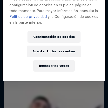
configuración de cookies en el pie de página en
todo momento. Para mayor información, consulta la
Red Bull Batalla Final Torneo de Plazas
Política de privacidad
y la Configuración de cookies
2026
en la parte inferior.
19 Septiembre 2026
Lima, Peru
Configuración de cookies
BATALLA DE MC'S
Aceptar todas las cookies
Próximo evento
Rechazarlas todas