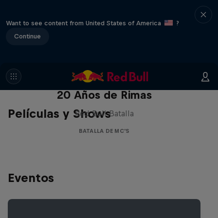
Want to see content from United States of America
?
Continue
Red Bull Batalla Nueva Historia:
20 Años de Rimas
Películas y Shows
Red Bull Batalla
BATALLA DE MC'S
Eventos