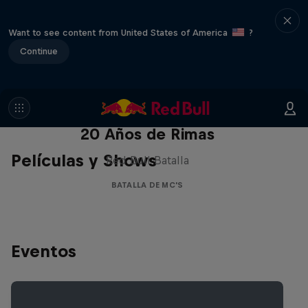
Want to see content from United States of America
?
Continue
Red Bull Batalla Nueva Historia:
20 Años de Rimas
Películas y Shows
Red Bull Batalla
BATALLA DE MC'S
Eventos