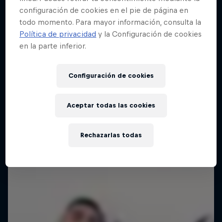
configuración de cookies en el pie de página en
todo momento. Para mayor información, consulta la
Red Bull Batalla Final Torneo de Plazas
Política de privacidad
y la Configuración de cookies
2026
en la parte inferior.
19 Septiembre 2026
Lima, Peru
Configuración de cookies
BATALLA DE MC'S
Aceptar todas las cookies
Próximo evento
Rechazarlas todas