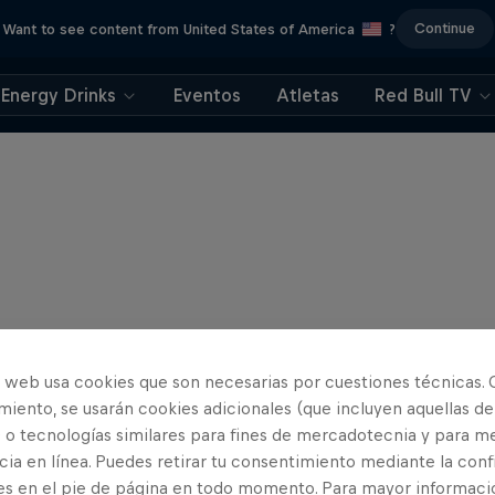
Continue
Want to see content from United States of America
?
Energy Drinks
Eventos
Atletas
Red Bull TV
o web usa cookies que son necesarias por cuestiones técnicas. 
iento, se usarán cookies adicionales (que incluyen aquellas de
 o tecnologías similares para fines de mercadotecnia y para me
ia en línea. Puedes retirar tu consentimiento mediante la conf
es en el pie de página en todo momento. Para mayor informaci