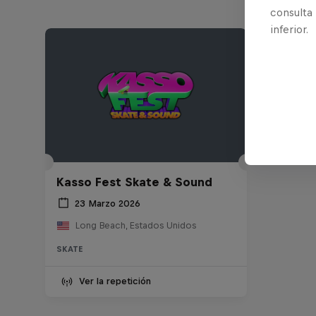
consulta
inferior.
Kasso Fest Skate & Sound
23 Marzo 2026
Long Beach, Estados Unidos
SKATE
Ver la repetición