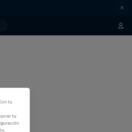
Con tu
jorar tu
iguración
ón,