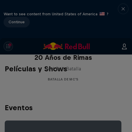
Want to see content from United States of America
?
Continue
Red Bull Batalla Nueva Historia:
20 Años de Rimas
Películas y Shows
Red Bull Batalla
BATALLA DE MC'S
Eventos