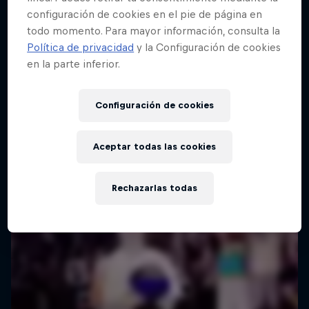
configuración de cookies en el pie de página en
todo momento. Para mayor información, consulta la
Red Bull Batalla Final Torneo de Plazas
Política de privacidad
y la Configuración de cookies
2026
en la parte inferior.
19 Septiembre 2026
Lima, Peru
Configuración de cookies
BATALLA DE MC'S
Aceptar todas las cookies
Próximo evento
Rechazarlas todas