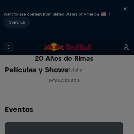
Want to see content from United States of America
?
Continue
Red Bull Batalla Nueva Historia:
20 Años de Rimas
Películas y Shows
Red Bull Batalla
BATALLA DE MC'S
Eventos