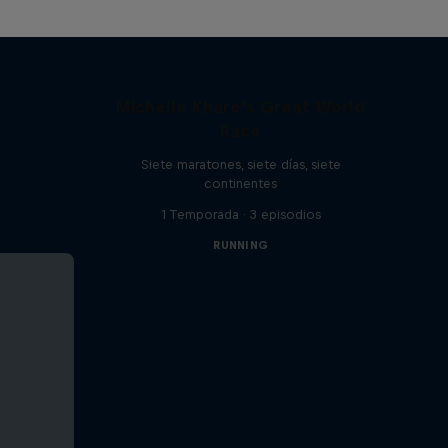
Michelle Khare's Great World
Race
Siete maratones, siete días, siete
continentes
1 Temporada · 3 episodios
RUNNING