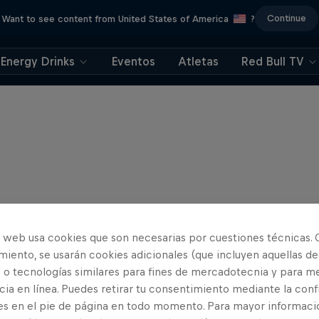
Continue
Want to see content from United States of America
?
Energy Drinks
Eventos
Atletas
Red Bull TV
o web usa cookies que son necesarias por cuestiones técnicas. 
iento, se usarán cookies adicionales (que incluyen aquellas de
 o tecnologías similares para fines de mercadotecnia y para me
ia en línea. Puedes retirar tu consentimiento mediante la conf
es en el pie de página en todo momento. Para mayor informaci