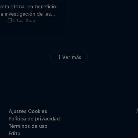
rrera global en beneficio
la investigación de las
1 Tour Stop
nes de la médula espinal
ve con otra inspiradora
edición.
Ver más