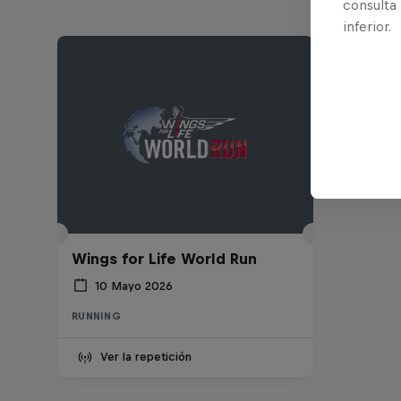
consulta
inferior.
Wings for Life World Run
10 Mayo 2026
RUNNING
Ver la repetición