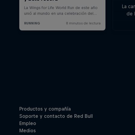
La ca
de 
lesio
vuel