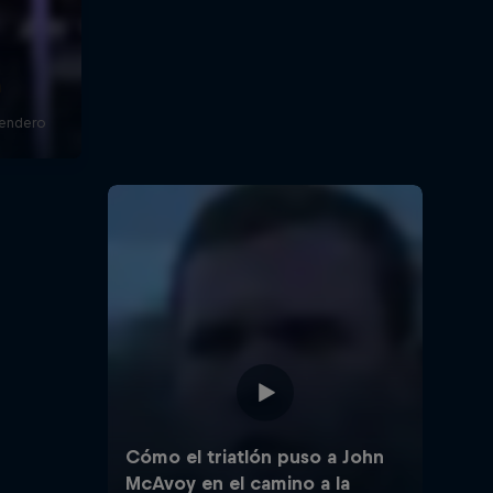
a
sendero