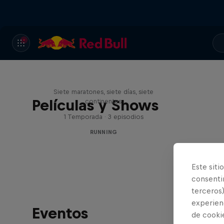
Michelle Khare's Great World
Race
Siete maratones, siete días, siete
Películas y Shows
continentes
1 Temporada · 3 episodios
RUNNING
Este siti
consentim
terceros)
experienc
Eventos
de cooki