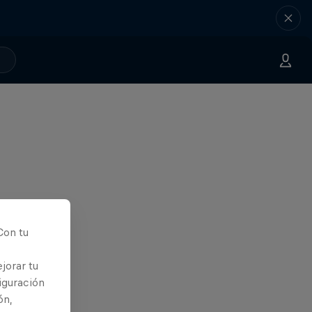
Con tu
jorar tu
iguración
ón,