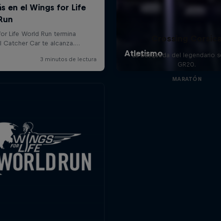
Crossing Corsic
La búsqueda del legendario 
GR20.
MARATÓN