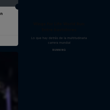
un
Wings for Life World Run:
Entre bastidores
Lo que hay detrás de la multitudinaria
carrera mundial
RUNNING