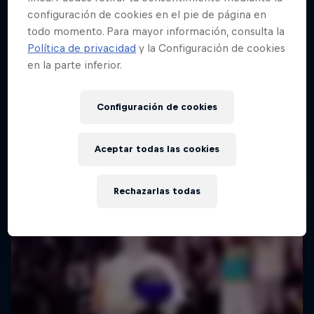
configuración de cookies en el pie de página en
todo momento. Para mayor información, consulta la
Red Bull Batalla Final Torneo de Plazas
Política de privacidad
y la Configuración de cookies
2026
en la parte inferior.
19 Septiembre 2026
Lima, Peru
Configuración de cookies
BATALLA DE MC'S
Aceptar todas las cookies
Próximo evento
Rechazarlas todas