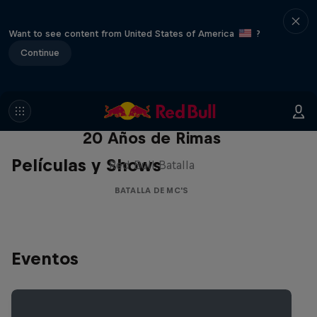
Want to see content from United States of America
?
Continue
Red Bull Batalla Nueva Historia:
20 Años de Rimas
Películas y Shows
Red Bull Batalla
BATALLA DE MC'S
Eventos