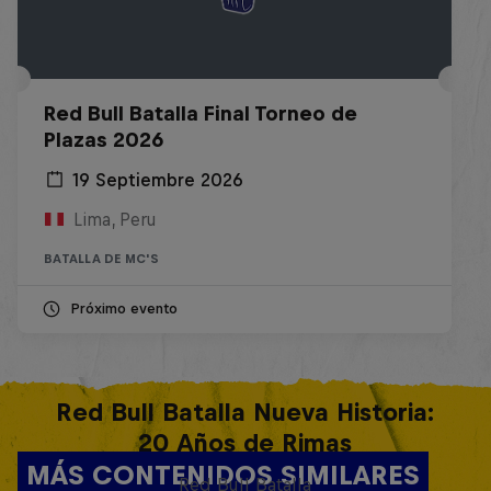
Red Bull Batalla Final Torneo de
Plazas 2026
19 Septiembre 2026
Lima, Peru
BATALLA DE MC'S
Próximo evento
Red Bull Batalla Nueva Historia:
20 Años de Rimas
MÁS CONTENIDOS SIMILARES
Red Bull Batalla