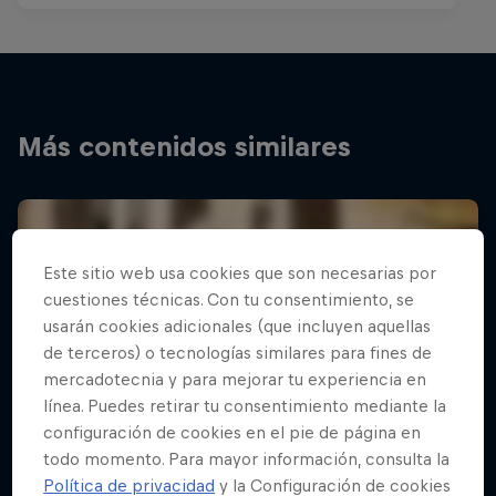
Más contenidos similares
Este sitio web usa cookies que son necesarias por
cuestiones técnicas. Con tu consentimiento, se
usarán cookies adicionales (que incluyen aquellas
de terceros) o tecnologías similares para fines de
mercadotecnia y para mejorar tu experiencia en
línea. Puedes retirar tu consentimiento mediante la
configuración de cookies en el pie de página en
todo momento. Para mayor información, consulta la
Política de privacidad
y la Configuración de cookies