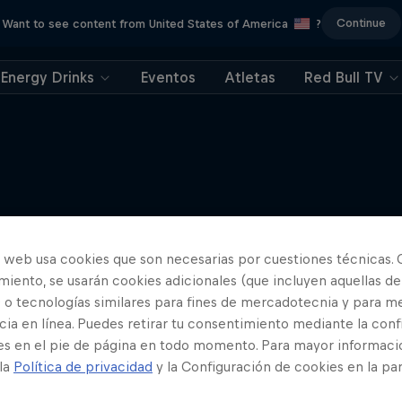
Continue
Want to see content from United States of America
?
Energy Drinks
Eventos
Atletas
Red Bull TV
Más contenidos similares
o web usa cookies que son necesarias por cuestiones técnicas. 
iento, se usarán cookies adicionales (que incluyen aquellas de
 o tecnologías similares para fines de mercadotecnia y para me
ia en línea. Puedes retirar tu consentimiento mediante la conf
es en el pie de página en todo momento. Para mayor informaci
 la
Política de privacidad
y la Configuración de cookies en la pa