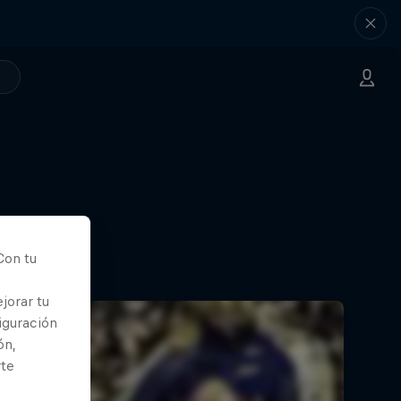
Con tu
jorar tu
iguración
ón,
rte