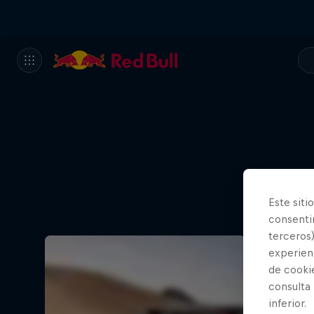
Este siti
consentim
terceros)
experienc
de cooki
consulta
inferior.