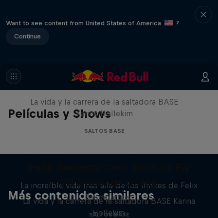
Want to see content from United States of America
?
Continue
20 Seconds of Joy
La vida y la carrera de la saltadora BASE
Películas y Shows
Karina Hollekim
SALTOS BASE
Felix Baumgartner: Born to Fly
20 Seconds of Joy
La increíble vida más allá de los límites de Felix
Más contenidos similares
Baumgartner.
La vida y la carrera de la saltadora BASE Karina
Hollekim
SALTOS BASE