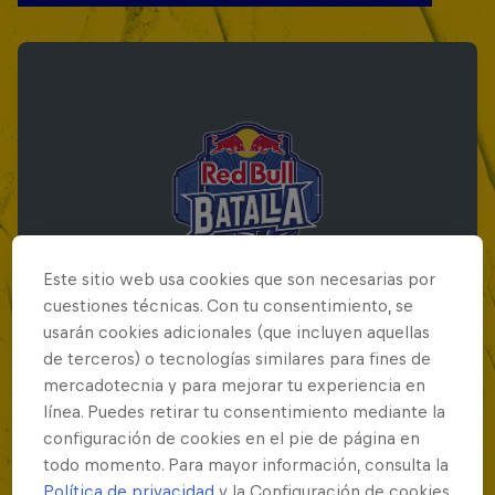
Este sitio web usa cookies que son necesarias por
cuestiones técnicas. Con tu consentimiento, se
usarán cookies adicionales (que incluyen aquellas
de terceros) o tecnologías similares para fines de
mercadotecnia y para mejorar tu experiencia en
Red Bull Batalla Final Torneo de Plazas
línea. Puedes retirar tu consentimiento mediante la
2026
configuración de cookies en el pie de página en
19 Septiembre 2026
todo momento. Para mayor información, consulta la
Política de privacidad
y la Configuración de cookies