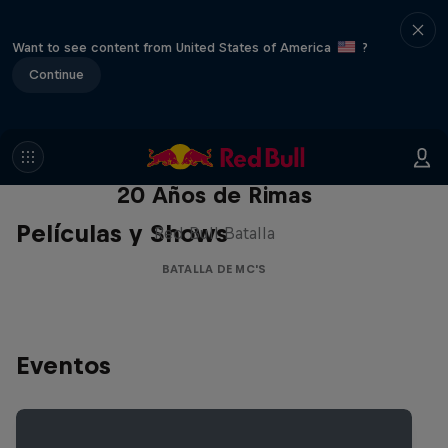
Want to see content from United States of America
?
Continue
Red Bull Batalla Nueva Historia:
20 Años de Rimas
Películas y Shows
Red Bull Batalla
BATALLA DE MC'S
Eventos