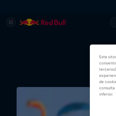
Este siti
consentim
terceros)
experienc
de cooki
consulta
inferior.