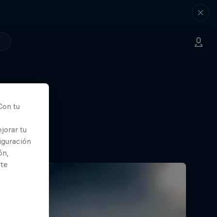
Con tu
jorar tu
iguración
ón,
rte