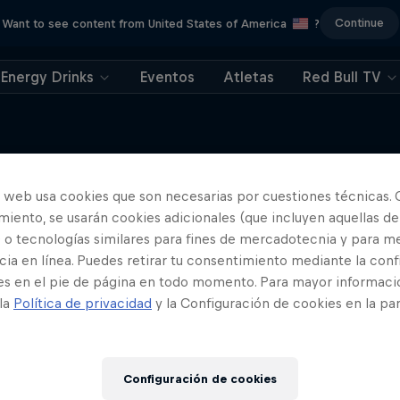
Continue
Want to see content from United States of America
?
Energy Drinks
Eventos
Atletas
Red Bull TV
o web usa cookies que son necesarias por cuestiones técnicas. 
iento, se usarán cookies adicionales (que incluyen aquellas de
Más contenidos similares
 o tecnologías similares para fines de mercadotecnia y para me
ia en línea. Puedes retirar tu consentimiento mediante la conf
es en el pie de página en todo momento. Para mayor informaci
 la
Política de privacidad
y la Configuración de cookies en la pa
Configuración de cookies