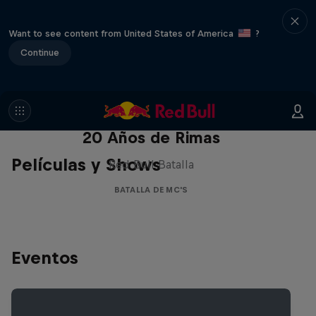
Want to see content from United States of America
?
Continue
Red Bull Batalla Nueva Historia:
20 Años de Rimas
Películas y Shows
Red Bull Batalla
BATALLA DE MC'S
Eventos