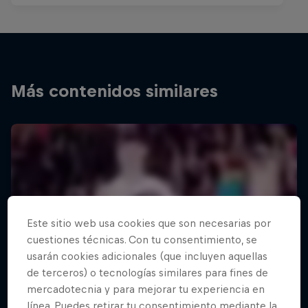
Más contenidos similares
Este sitio web usa cookies que son necesarias por
cuestiones técnicas. Con tu consentimiento, se
usarán cookies adicionales (que incluyen aquellas
de terceros) o tecnologías similares para fines de
mercadotecnia y para mejorar tu experiencia en
línea. Puedes retirar tu consentimiento mediante la