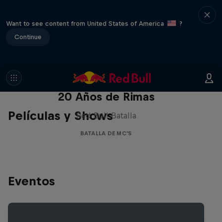
Want to see content from United States of America
?
Continue
Red Bull Batalla Nueva Historia:
20 Años de Rimas
Películas y Shows
Red Bull Batalla
BATALLA DE MC'S
Eventos