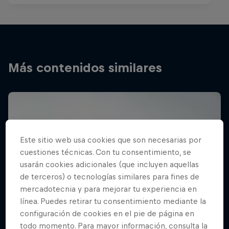
Más contenidos similares
Este sitio web usa cookies que son necesarias por
cuestiones técnicas. Con tu consentimiento, se
usarán cookies adicionales (que incluyen aquellas
de terceros) o tecnologías similares para fines de
mercadotecnia y para mejorar tu experiencia en
línea. Puedes retirar tu consentimiento mediante la
configuración de cookies en el pie de página en
todo momento. Para mayor información, consulta la