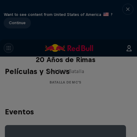
Want to see content from United States of America
?
Continue
Red Bull Batalla Nueva Historia:
20 Años de Rimas
Películas y Shows
Red Bull Batalla
BATALLA DE MC'S
Eventos