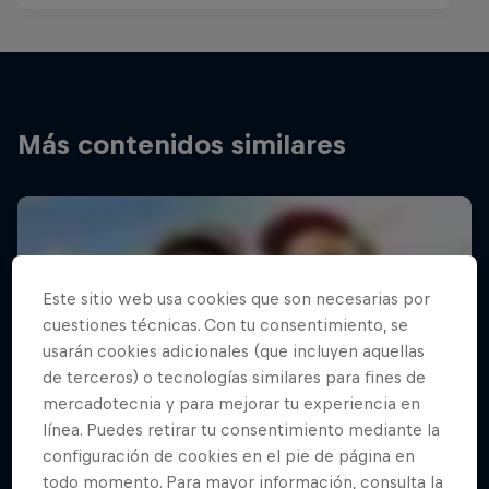
Más contenidos similares
Este sitio web usa cookies que son necesarias por
cuestiones técnicas. Con tu consentimiento, se
usarán cookies adicionales (que incluyen aquellas
de terceros) o tecnologías similares para fines de
mercadotecnia y para mejorar tu experiencia en
línea. Puedes retirar tu consentimiento mediante la
configuración de cookies en el pie de página en
todo momento. Para mayor información, consulta la