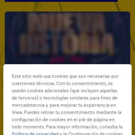
Este sitio web usa cookies que son necesarias por
cuestiones técnicas. Con tu consentimiento, se
usarán cookies adicionales (que incluyen aquellas
de terceros) o tecnologías similares para fines de
mercadotecnia y para mejorar tu experiencia en
línea. Puedes retirar tu consentimiento mediante la
configuración de cookies en el pie de página en
todo momento. Para mayor información, consulta la
Política de privacidad
y la Configuración de cookies