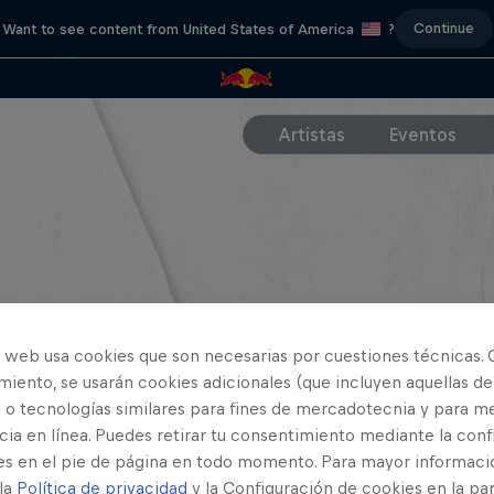
Continue
Want to see content from United States of America
?
Artistas
Eventos
o web usa cookies que son necesarias por cuestiones técnicas. 
iento, se usarán cookies adicionales (que incluyen aquellas de
 o tecnologías similares para fines de mercadotecnia y para me
ia en línea. Puedes retirar tu consentimiento mediante la conf
es en el pie de página en todo momento. Para mayor informaci
 la
Política de privacidad
y la Configuración de cookies en la pa