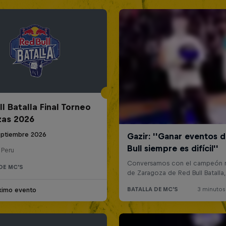
l Batalla Final Torneo
zas 2026
eptiembre 2026
 Peru
DE MC'S
ximo evento