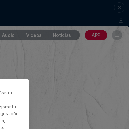
Audio
Videos
Noticias
APP
Con tu
jorar tu
iguración
ón,
rte