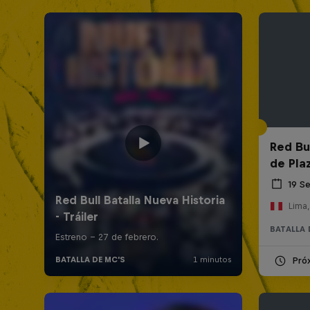
Red Bul
de Pla
19 S
Lima,
BATALLA 
Pró