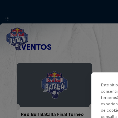
EVENTOS
Este siti
consentim
terceros)
experienc
de cooki
Red Bull Batalla Final Torneo
consulta