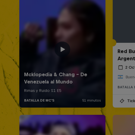
Red Bul
Argent
2 Oc
Bueno
BATALLA 
Tick