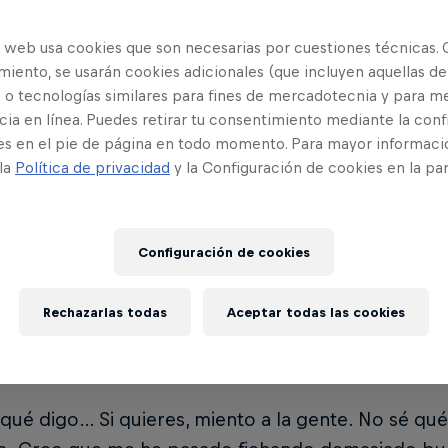
 con el capitán del equipo con el trofeo todavía 
o web usa cookies que son necesarias por cuestiones técnicas. 
iento, se usarán cookies adicionales (que incluyen aquellas de
buena por la victoria. ¿Qué sensación se
 o tecnologías similares para fines de mercadotecnia y para me
ia tan contundente?
ia en línea. Puedes retirar tu consentimiento mediante la conf
es en el pie de página en todo momento. Para mayor informaci
 la
Política de privacidad
y la Configuración de cookies en la pa
ación es que tengo un equipo muy bueno. Cada líne
 creo que podía haber ganado literalmente cualqu
creo que el éxito es más del equipo que mío. Pero
Configuración de cookies
 también los rivales han dado hoy un nivel mayor a
que te vas con esa espina de… me hubiera gustado
Rechazarlas todas
Aceptar todas las cookies
 últimas entrevistas siempre has dicho l
r qué digo… Si quieres, miento a la gente. No sé qu