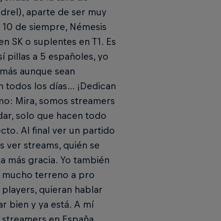
drel), aparte de ser muy
p 10 de siempre, Némesis
n SK o suplentes en T1. Es
 pillas a 5 españoles, yo
Además aunque sean
an todos los días… ¡Dedican
mo: Mira, somos streamers
ndar, solo que hacen todo
to. Al final ver un partido
s ver streams, quién se
ha más gracia. Yo también
o mucho terreno a pro
 players, quieran hablar
r bien y ya está. A mí
e streamers en España