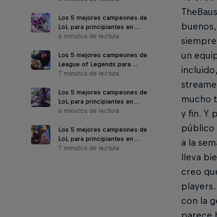
TheBauss
Los 5 mejores campeones de
buenos,
LoL para principiantes en …
6 minutos de lectura
siempre 
un equip
Los 5 mejores campeones de
League of Legends para …
incluido
7 minutos de lectura
streamer
Los 5 mejores campeones de
mucho t
LoL para principiantes en …
6 minutos de lectura
y fin. Y
público 
Los 5 mejores campeones de
LoL para principiantes en …
a la sem
7 minutos de lectura
lleva bi
creo qu
players.
con la g
parece h