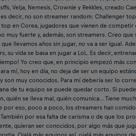
ffs, Velja, Nemesis, Crownie y Rekkles, creado Cae
 es decir, no son streamer random: Challenger to
top en Corea, jugadores que vienen de competir e
o muy fuerte y, además, son streamers. Creo que sí
, que llevamos años sin jugar, no va a ser igual. 
s, su vida se basa en jugar a LoL. Es decir, entren
iempo! Yo creo que, en principio empezó más co
 para mí, hoy en día, no deja de ser un equipo está
y son muy conocidos. Para mí debería ser lo correc
ana de tu equipo se puede quedar corto. Si puede
en, quién se lleva mal, quién comunica… Tiene muc
e por eso, poco a poco, los streamers han comid
 También por esa falta de carisma o de que los pro
ente, quieran ser conocidos, por algo más que juga
ostia. Ojalá más equipos así, ojalá más equipos d