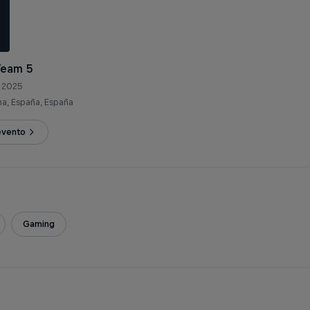
Team 5
o 2025
na, España, España
evento
Gaming