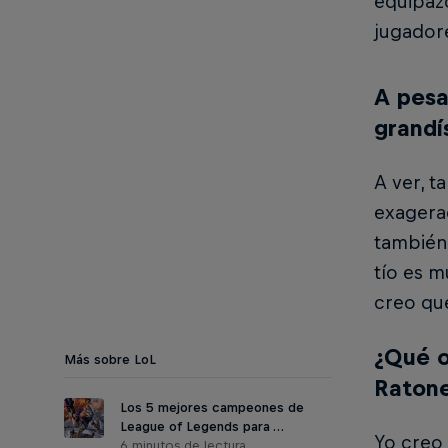
equipaz
jugador
A pesa
grandí
A ver, 
exagerad
también 
tío es m
creo qu
¿Qué o
Más sobre LoL
Ratone
Los 5 mejores campeones de
League of Legends para …
Yo creo 
6 minutos de lectura