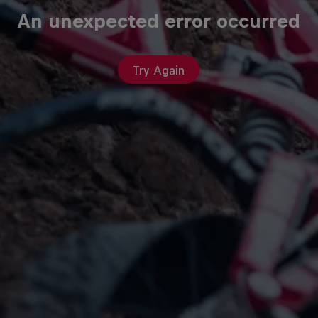
An unexpected error occurred
Try Again