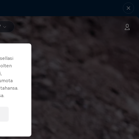
V
sellasi
uolten
,
kumota
 tahansa.
sa.