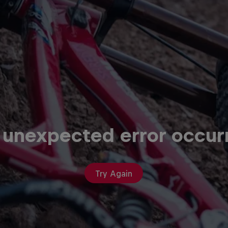
 unexpected error occur
Try Again