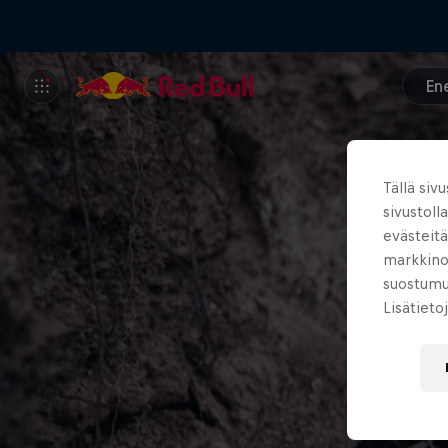
En
Tällä siv
sivustoll
evästeitä
markkinoi
suostumuk
Lisätieto