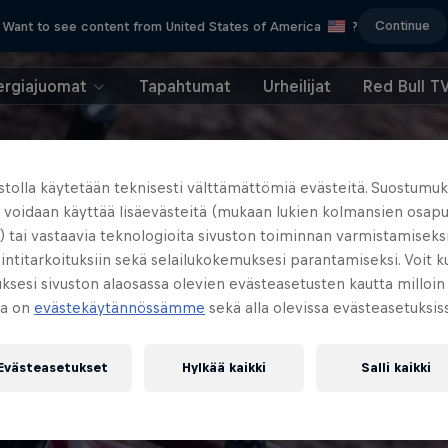
Continue
Want to see content from United States of America
?
ergiajuomat
Tapahtumat
Urheilijat
Red Bull T
ustolla käytetään teknisesti välttämättömiä evästeitä. Suostumuk
a voidaan käyttää lisäevästeitä (mukaan lukien kolmansien osap
) tai vastaavia teknologioita sivuston toiminnan varmistamiseksi
ntitarkoituksiin sekä selailukokemuksesi parantamiseksi. Voit 
sesi sivuston alaosassa olevien evästeasetusten kautta milloin
ja on
evästekäytännössämme
sekä alla olevissa evästeasetuksis
Evästeasetukset
Hylkää kaikki
Salli kaikki