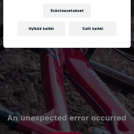
Evästeasetukset
Hylkää kaikki
Salli kaikki
An unexpected error occurred