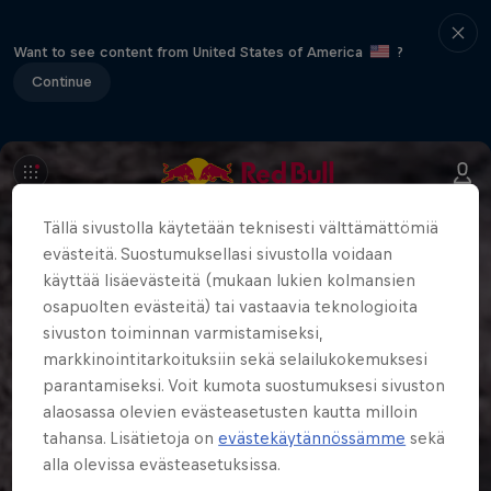
Want to see content from United States of America
?
Continue
Tällä sivustolla käytetään teknisesti välttämättömiä
evästeitä. Suostumuksellasi sivustolla voidaan
käyttää lisäevästeitä (mukaan lukien kolmansien
osapuolten evästeitä) tai vastaavia teknologioita
sivuston toiminnan varmistamiseksi,
markkinointitarkoituksiin sekä selailukokemuksesi
parantamiseksi. Voit kumota suostumuksesi sivuston
alaosassa olevien evästeasetusten kautta milloin
tahansa. Lisätietoja on
evästekäytännössämme
sekä
alla olevissa evästeasetuksissa.