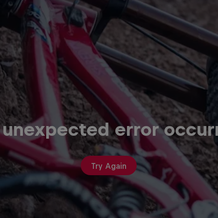
 unexpected error occur
Try Again