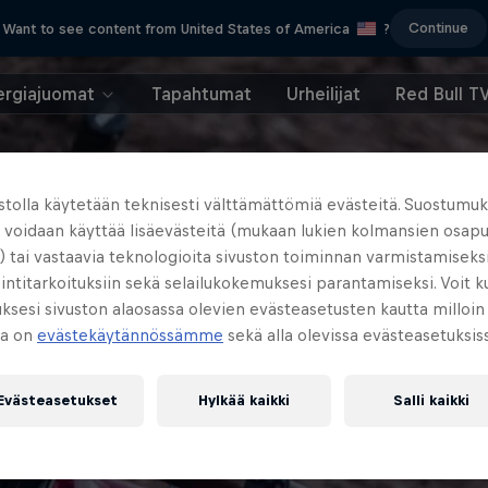
Continue
Want to see content from United States of America
?
ergiajuomat
Tapahtumat
Urheilijat
Red Bull T
ustolla käytetään teknisesti välttämättömiä evästeitä. Suostumuk
a voidaan käyttää lisäevästeitä (mukaan lukien kolmansien osap
) tai vastaavia teknologioita sivuston toiminnan varmistamiseksi
ntitarkoituksiin sekä selailukokemuksesi parantamiseksi. Voit 
sesi sivuston alaosassa olevien evästeasetusten kautta milloin
ja on
evästekäytännössämme
sekä alla olevissa evästeasetuksis
Evästeasetukset
Hylkää kaikki
Salli kaikki