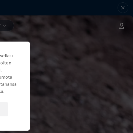
V
sellasi
uolten
,
kumota
 tahansa.
sa.