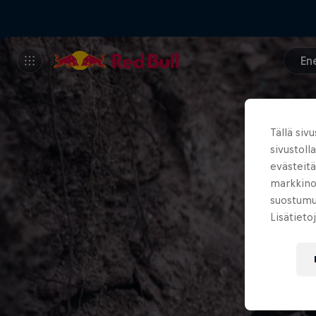
En
Tällä siv
sivustoll
evästeitä
markkinoi
suostumuk
Lisätieto