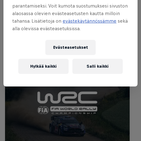
Katso kisaviikonlopun kohokohdat Red
parantamiseksi. Voit kumota suostumuksesi sivuston
Bull TV:stä!
alaosassa olevien evästeasetusten kautta milloin
tahansa. Lisätietoja on
evästekäytännössämme
sekä
alla olevissa evästeasetuksissa.
Samankaltaiset tapahtumat
Evästeasetukset
Hylkää kaikki
Salli kaikki