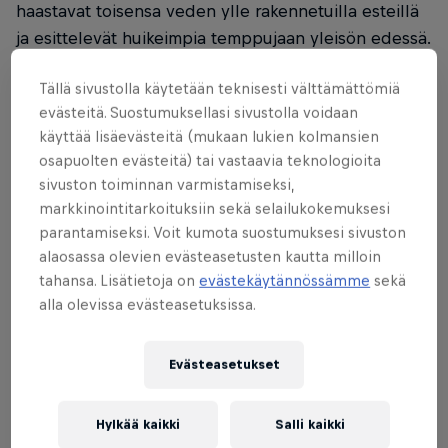
haastavat toisensa veden ylle rakennetuilla esteillä
ja esittelevät huikeimpia temppujaan yleisön edessä.
📍
Eiranranta, Helsinki
Tällä sivustolla käytetään teknisesti välttämättömiä
evästeitä. Suostumuksellasi sivustolla voidaan
🕖 10.7. klo 16-20
käyttää lisäevästeitä (mukaan lukien kolmansien
osapuolten evästeitä) tai vastaavia teknologioita
Eiranrannassa järjestettävä tapahtuma tarjoaa
sivuston toiminnan varmistamiseksi,
yleisölle unohtumattoman elämyksen, joka jatkuu
markkinointitarkoituksiin sekä selailukokemuksesi
päivästä iltaan meren äärellä. Luvassa on näyttävää
parantamiseksi. Voit kumota suostumuksesi sivuston
skeittausta, kesäistä tunnelmaa, musiikkia, grillausta
alaosassa olevien evästeasetusten kautta milloin
sekä legendaarinen saunalautta. Paikalle saapuu niin
tahansa. Lisätietoja on
evästekäytännössämme
sekä
alla olevissa evästeasetuksissa.
paikallisia kuin kansainvälisiäkin skeittaajia, eikä
Itämereen pulahtamisiltakaan yleensä vältytä.
Evästeasetukset
UUTTA TÄNÄ VUONNA:
Tapahtumaa pääsee
seuraamaan myös mereltä PW/S Vispilän kyydistä
Hylkää kaikki
Salli kaikki
(aluksella on anniskelualue). Vispilä kuljettaa väkeä