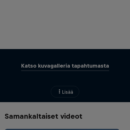
Red Bull Off The Dock - PW/S Vispilä
© Redbull.fi
Katso kuvagalleria tapahtumasta
Lisää
Samankaltaiset videot