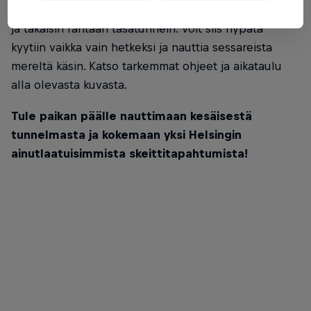
maksutta merelle aivan tapahtuma-alueen edustalle
ja takaisin rantaan tasatunnein. Voit siis hypätä
kyytiin vaikka vain hetkeksi ja nauttia sessareista
mereltä käsin. Katso tarkemmat ohjeet ja aikataulu
alla olevasta kuvasta.
Tule paikan päälle nauttimaan kesäisestä
tunnelmasta ja kokemaan yksi Helsingin
ainutlaatuisimmista skeittitapahtumista!