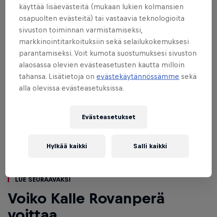
kohokohdat Red Bull TV:stä!
käyttää lisäevästeitä (mukaan lukien kolmansien
osapuolten evästeitä) tai vastaavia teknologioita
sivuston toiminnan varmistamiseksi,
markkinointitarkoituksiin sekä selailukokemuksesi
parantamiseksi. Voit kumota suostumuksesi sivuston
alaosassa olevien evästeasetusten kautta milloin
tahansa. Lisätietoja on
evästekäytännössämme
sekä
alla olevissa evästeasetuksissa.
Evästeasetukset
Hylkää kaikki
Salli kaikki
Lue seuraavaksi
Voiko Kalle Rovanperä
voittaa