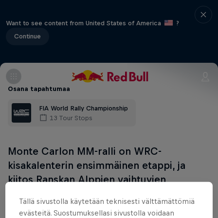
Want to see content from United States of America
?
Continue
Osana tapahtumaa
FIA World Rally Championship
13 Tour Stops
Monte Carlon MM-ralli on WRC-
kisakalenterin ensimmäinen etappi, ja
kiitos Ranskan Alppien vaihtuvien
sääolosuhteiden, se on kilpailuista ehkä se
Tällä sivustolla käytetään teknisesti välttämättömiä
arvaamattomin. Katso kisaviikonlopun
evästeitä. Suostumuksellasi sivustolla voidaan