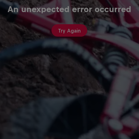
An unexpected error occurred
Try Again