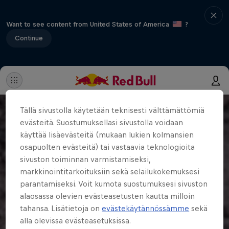
Want to see content from United States of America
?
Continue
Tällä sivustolla käytetään teknisesti välttämättömiä
evästeitä. Suostumuksellasi sivustolla voidaan
käyttää lisäevästeitä (mukaan lukien kolmansien
osapuolten evästeitä) tai vastaavia teknologioita
sivuston toiminnan varmistamiseksi,
markkinointitarkoituksiin sekä selailukokemuksesi
parantamiseksi. Voit kumota suostumuksesi sivuston
alaosassa olevien evästeasetusten kautta milloin
tahansa. Lisätietoja on
evästekäytännössämme
sekä
alla olevissa evästeasetuksissa.