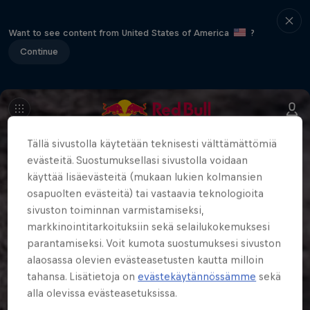
Want to see content from United States of America
?
Continue
Tällä sivustolla käytetään teknisesti välttämättömiä
evästeitä. Suostumuksellasi sivustolla voidaan
käyttää lisäevästeitä (mukaan lukien kolmansien
osapuolten evästeitä) tai vastaavia teknologioita
sivuston toiminnan varmistamiseksi,
markkinointitarkoituksiin sekä selailukokemuksesi
parantamiseksi. Voit kumota suostumuksesi sivuston
alaosassa olevien evästeasetusten kautta milloin
tahansa. Lisätietoja on
evästekäytännössämme
sekä
alla olevissa evästeasetuksissa.