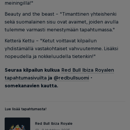
meiningillä!"
Beauty and the beast - "Timanttinen yhteishenki
sekä suomalainen sisu ovat avaimet, joiden avulla
tulemme varmasti menestymään tapahtumassa."
Ketterä Kettu - "Ketut voittavat kilpailun
yhdistämällä vastakohtaiset vahvuutemme. Lisäksi
nopeudella ja nokkeluudella tietenkin!"
Seuraa kilpailun kulkua
Red Bull Ibiza Royalen
tapahtumasivuilta
ja
@redbullsuomi
-
somekanavien kautta.
Lue lisää tapahtumasta!
Red Bull Ibiza Royale