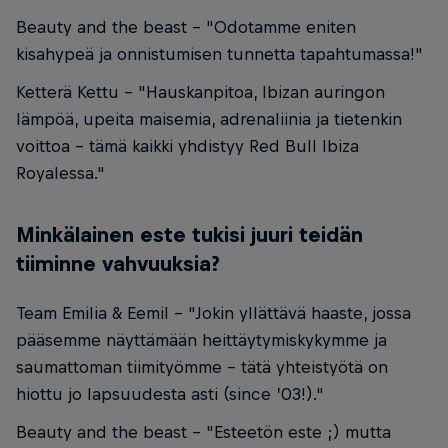
Beauty and the beast - "Odotamme eniten
kisahypeä ja onnistumisen tunnetta tapahtumassa!"
Ketterä Kettu - "Hauskanpitoa, Ibizan auringon
lämpöä, upeita maisemia, adrenaliinia ja tietenkin
voittoa – tämä kaikki yhdistyy Red Bull Ibiza
Royalessa."
Minkälainen este tukisi juuri teidän
tiiminne vahvuuksia?
Team Emilia & Eemil - "Jokin yllättävä haaste, jossa
pääsemme näyttämään heittäytymiskykymme ja
saumattoman tiimityömme – tätä yhteistyötä on
hiottu jo lapsuudesta asti (since ’03!)."
Beauty and the beast - "Esteetön este ;) mutta