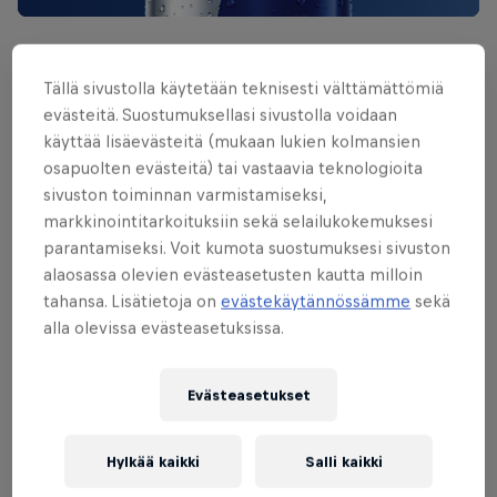
Kaksi muuta Ibizalla nähtävää suomalaista tiimiä ovat
Tällä sivustolla käytetään teknisesti välttämättömiä
Beauty and The Beast sekä Team Emilia & Eemil.
evästeitä. Suostumuksellasi sivustolla voidaan
Ensimmäistä tiimiä edustavat helsinkiläiset
Nea
käyttää lisäevästeitä (mukaan lukien kolmansien
Helminen
sekä
Akseli Mäkinen
, ja jälkimmäistä tiimiä
osapuolten evästeitä) tai vastaavia teknologioita
kuopiolainen
Emilia Äijälä
sekä oululainen
Eemil
sivuston toiminnan varmistamiseksi,
markkinointitarkoituksiin sekä selailukokemuksesi
Ahola
.
parantamiseksi. Voit kumota suostumuksesi sivuston
alaosassa olevien evästeasetusten kautta milloin
Team Emilia & Eemil
tahansa. Lisätietoja on
evästekäytännössämme
sekä
alla olevissa evästeasetuksissa.
Beauty and the beast
Evästeasetukset
Hylkää kaikki
Salli kaikki
Ketterä Kettu