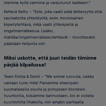
olemme kyllä valmiina ja varautunut kaikkeen."
Ketterä Kettu - "Este, joka vaatii sekä ketteryyttä että
saumatonta yhteistyötä, esim. moniosainen
kiipeilytehtävä, mikä vaatii yhteispeliä ja
ongelmanratkaisua. Lisäksi,
matikka/ongelmanratkaisutehtävät - toivottavasti
päästään helpolla siis!
Miksi uskotte, että juuri teidän tiiminne
pärjää kilpailussa?
Team Emilia & Eemil - "Me emme luovuta, vaikka
vastaan tulisi mitä! Painamme eteenpäin
suomalaisella sisulla ja pohojosen blondien
huumorilla, toisiamme kannustaen. Jos ei voiteta
suurimmilla lihaksilla, niin ainakin parhaalla