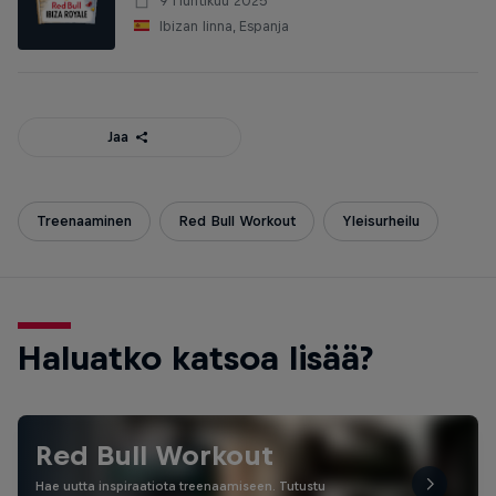
9 Huhtikuu 2025
Ibizan linna, Espanja
Jaa
Treenaaminen
Red Bull Workout
Yleisurheilu
Haluatko katsoa lisää?
Red Bull Workout
Hae uutta inspiraatiota treenaamiseen. Tutustu