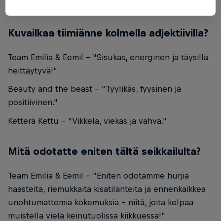
Kuvailkaa tiimiänne kolmella adjektiivilla?
Team Emilia & Eemil - "Sisukas, energinen ja täysillä
heittäytyvä!"
Beauty and the beast - "Tyylikäs, fyysinen ja
positiivinen."
Ketterä Kettu - "Vikkelä, viekas ja vahva."
Mitä odotatte eniten tältä seikkailulta?
Team Emilia & Eemil - "Eniten odotamme hurjia
haasteita, riemukkaita kisatilanteita ja ennenkaikkea
unohtumattomia kokemuksia – niitä, joita kelpaa
muistella vielä keinutuolissa kiikkuessa!"