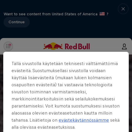
Want to see content from United States of America
?
Continue
Tällä sivustolla käytetään teknisesti välttämättömiä
evästeitä. Suostumuksellasi sivustolla voidaan
käyttää lisäevästeitä (mukaan lukien kolmansien
osapuolten evästeitä) tai vastaavia teknologioita
sivuston toiminnan varmistamiseksi,
markkinointitarkoituksiin sekä selailukokemuksesi
parantamiseksi. Voit kumota suostumuksesi sivuston
alaosassa olevien evästeasetusten kautta milloin
tahansa. Lisätietoja on
evästekäytännössämme
sekä
alla olevissa evästeasetuksissa.