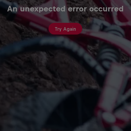
An unexpected error occurred
Try Again