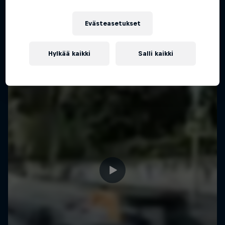
Evästeasetukset
Hylkää kaikki
Salli kaikki