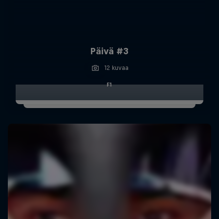
Päivä #3
12 kuvaa
F1