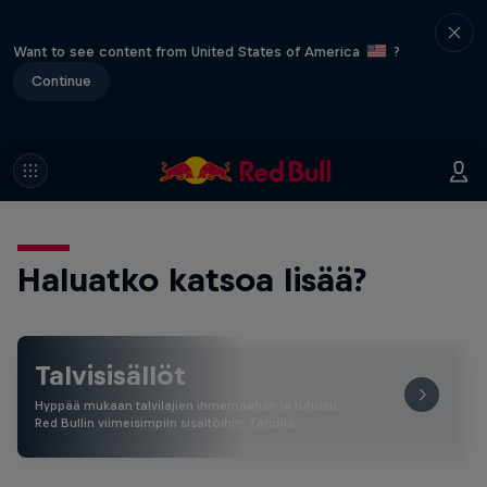
Want to see content from United States of America
?
Continue
Haluatko katsoa lisää?
Talvisisällöt
Hyppää mukaan talvilajien ihmemaahan ja tutustu
Red Bullin viimeisimpiin sisältöihin. Tarjolla …