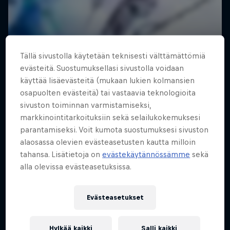
Tällä sivustolla käytetään teknisesti välttämättömiä
evästeitä. Suostumuksellasi sivustolla voidaan
käyttää lisäevästeitä (mukaan lukien kolmansien
osapuolten evästeitä) tai vastaavia teknologioita
sivuston toiminnan varmistamiseksi,
markkinointitarkoituksiin sekä selailukokemuksesi
Shades of Winter: PURE
parantamiseksi. Voit kumota suostumuksesi sivuston
VAPAALASKU
alaosassa olevien evästeasetusten kautta milloin
tahansa. Lisätietoja on
evästekäytännössämme
sekä
alla olevissa evästeasetuksissa.
Evästeasetukset
Hylkää kaikki
Salli kaikki