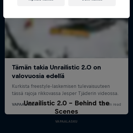
Unrailistic 2.0 - Behind the
Scenes
VAPAALASKU