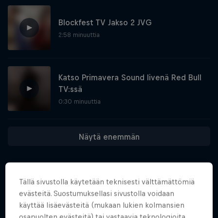
Blockfest TV Jakso 2 JVG
2:58 minuuttia
Katso Primavera Sound livenä Red Bull
TV:ssä
0:30 minuuttia
Näytä enemmän
Tällä sivustolla käytetään teknisesti välttämättömiä
evästeitä. Suostumuksellasi sivustolla voidaan
Samankaltaiset
käyttää lisäevästeitä (mukaan lukien kolmansien
osapuolten evästeitä) tai vastaavia teknologioita