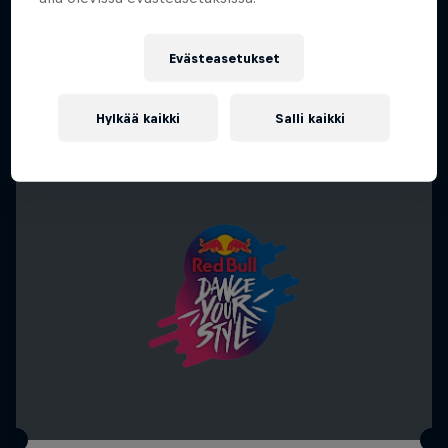
Evästeasetukset
Hylkää kaikki
Salli kaikki