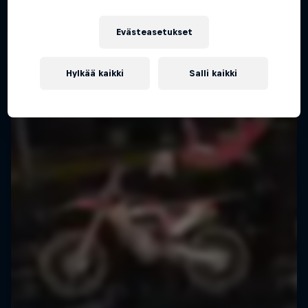
Evästeasetukset
Hylkää kaikki
Salli kaikki