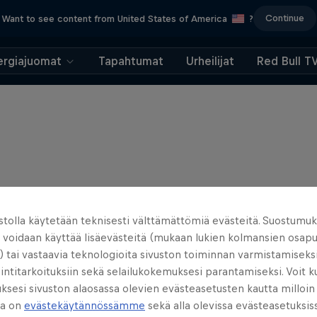
Continue
Want to see content from United States of America
?
ergiajuomat
Tapahtumat
Urheilijat
Red Bull T
ustolla käytetään teknisesti välttämättömiä evästeitä. Suostumuk
a voidaan käyttää lisäevästeitä (mukaan lukien kolmansien osap
) tai vastaavia teknologioita sivuston toiminnan varmistamiseksi
ntitarkoituksiin sekä selailukokemuksesi parantamiseksi. Voit 
sesi sivuston alaosassa olevien evästeasetusten kautta milloin
ja on
evästekäytännössämme
sekä alla olevissa evästeasetuksis