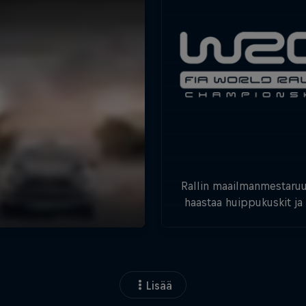
Rallin maailmanmestaruu
haastaa huippukuskit ja -
uskomattomiin suorituk
Lisää