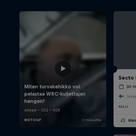
Secto 
30 H
Jyväs
RALLI
Men