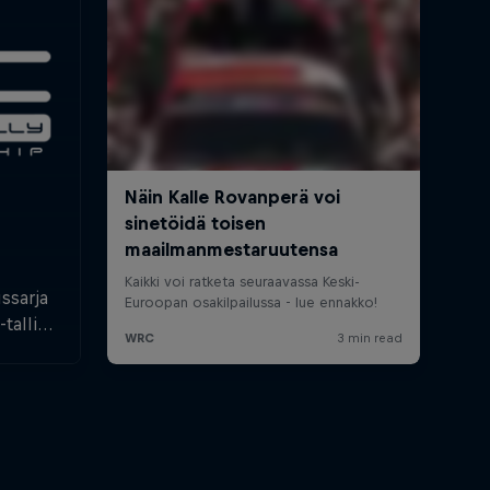
ssarja
tallit
siin.