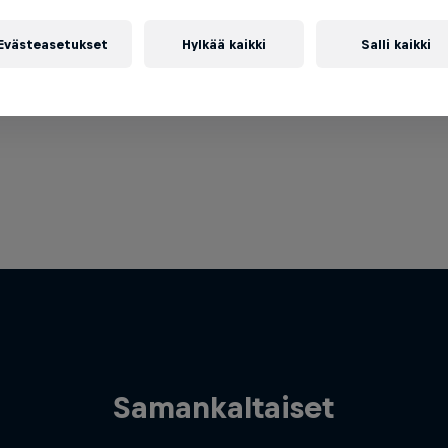
Evästeasetukset
Hylkää kaikki
Salli kaikki
Samankaltaiset