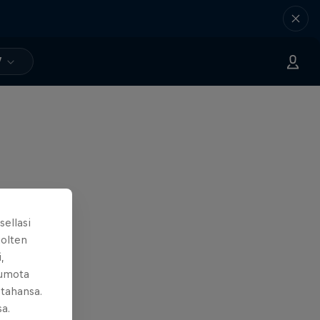
V
sellasi
uolten
,
kumota
 tahansa.
sa.