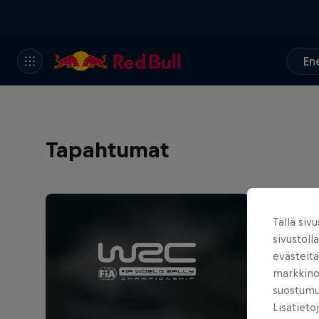
En
Tapahtumat
Tällä siv
sivustoll
evästeitä
markkinoi
suostumuk
Lisätieto